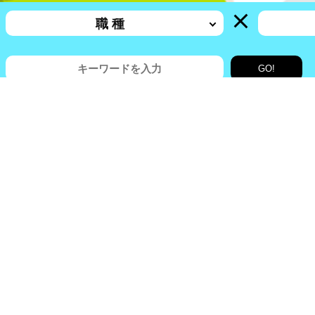
職 種
勤務地
配 送
物流・製造関連
新聞配達・バイク便配達
フォークリフト・仕分け・軽作業・
職