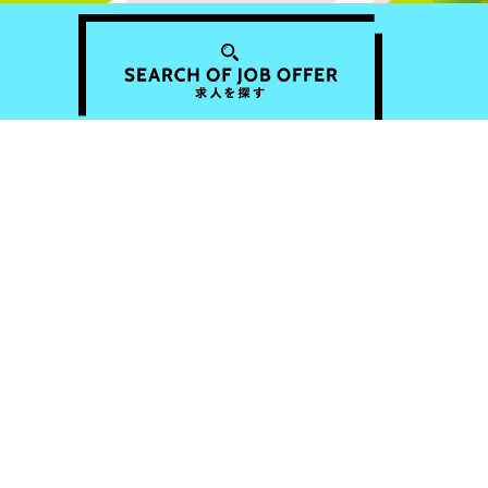
職種
ドライバー
大型・中型・小型・軽車両・軽貨物・ト
レーラー・自動車整備士・タクシー