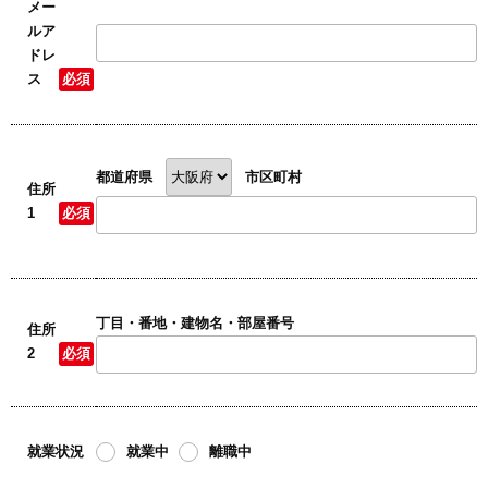
メー
ルア
ドレ
ス
必須
都道府県
市区町村
住所
1
必須
丁目・番地・建物名・部屋番号
住所
2
必須
就業状況
就業中
離職中