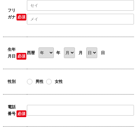
フリ
ガナ
必須
生年
西暦
年
月
日
月日
必須
性別
男性
女性
電話
番号
必須