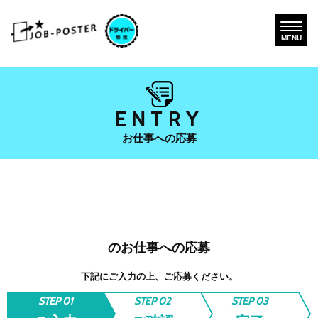
MENU
ENTRY
お仕事への応募
のお仕事への応募
下記にご入力の上、ご応募ください。
STEP 01
STEP 02
STEP 03