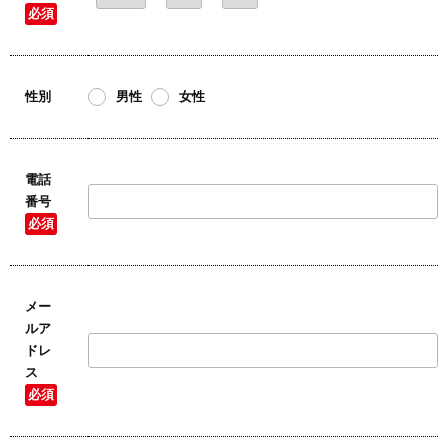
必須
性別
男性
女性
電話
番号
必須
メー
ルア
ドレ
ス
必須