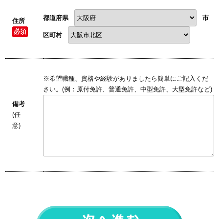
都道府県
市
住所
必須
区町村
※希望職種、資格や経験がありましたら簡単にご記入くだ
さい。(例：原付免許、普通免許、中型免許、大型免許など)
備考
(任
意)