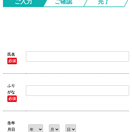
ご入力
ご確認
完了
氏名
必須
ふり
がな
必須
生年
月日